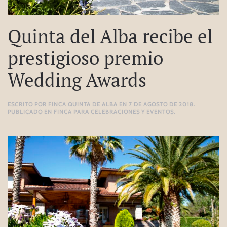
Quinta del Alba recibe el
prestigioso premio
Wedding Awards
ESCRITO POR
FINCA QUINTA DE ALBA
EN
7 DE AGOSTO DE 2018
.
PUBLICADO EN
FINCA PARA CELEBRACIONES Y EVENTOS
.