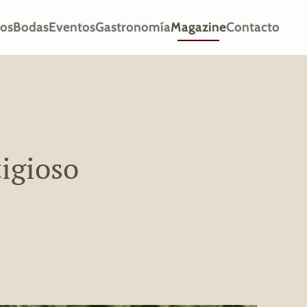
ios
Bodas
Eventos
Gastronomía
Magazine
Contacto
tigioso
s