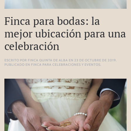
Finca para bodas: la
mejor ubicación para una
celebración
ESCRITO POR
FINCA QUINTA DE ALBA
EN
23 DE OCTUBRE DE 2019
.
PUBLICADO EN
FINCA PARA CELEBRACIONES Y EVENTOS
.