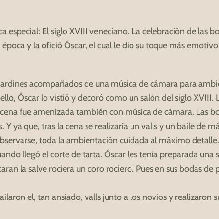
ca especial: El siglo XVIII veneciano.
La celebración de las b
e época y la ofició Óscar, el cual le dio su toque más emotiv
os jardines acompañados de una música de cámara para ambie
ello, Óscar lo vistió y decoró como un salón del siglo XVIII. L
 cena fue amenizada también con música de cámara. Las bot
 Y ya que, tras la cena se realizaría un valls y un baile de m
bservarse, toda la ambientación cuidada al máximo detalle
do llegó el corte de tarta. Óscar les tenía preparada una s
ntaran la salve rociera un coro rociero. Pues en sus bodas de
laron el, tan ansiado, valls junto a los novios y realizaron s