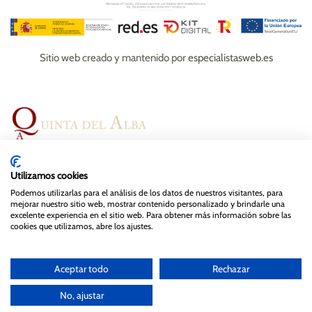
Sitio web creado y mantenido por
especialistasweb.es
Espacios
Bodas
Eventos
Gastronomía
Utilizamos cookies
Magazine
Contacto
Podemos utilizarlas para el análisis de los datos de nuestros visitantes, para
mejorar nuestro sitio web, mostrar contenido personalizado y brindarle una
excelente experiencia en el sitio web. Para obtener más información sobre las
cookies que utilizamos, abre los ajustes.
© Quinta del Alba , 2024. Todos los derechos reservados.
Diseño y mantenimiento web de
Especialistas Web
Aceptar todo
Rechazar
Aviso legal
Política de privacidad y cookies
No, ajustar
Política de protección de datos