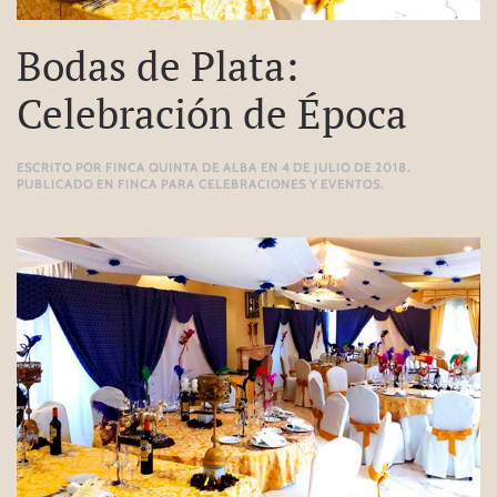
Bodas de Plata:
Celebración de Época
ESCRITO POR
FINCA QUINTA DE ALBA
EN
4 DE JULIO DE 2018
.
PUBLICADO EN
FINCA PARA CELEBRACIONES Y EVENTOS
.