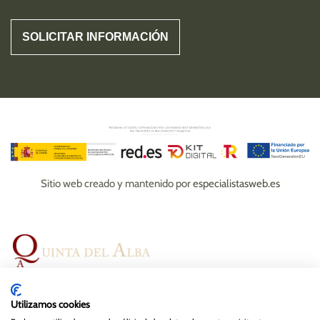
Sitio web creado y mantenido por
especialistasweb.es
Espacios
Bodas
Eventos
Gastronomía
Utilizamos cookies
Magazine
Contacto