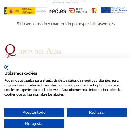
Sitio web creado y mantenido por
especialistasweb.es
Espacios
Bodas
Eventos
Gastronomía
Utilizamos cookies
Magazine
Contacto
Podemos utilizarlas para el análisis de los datos de nuestros visitantes, para
mejorar nuestro sitio web, mostrar contenido personalizado y brindarle una
excelente experiencia en el sitio web. Para obtener más información sobre las
cookies que utilizamos, abre los ajustes.
© Quinta del Alba , 2024. Todos los derechos reservados.
Diseño y mantenimiento web de
Especialistas Web
Aceptar todo
Rechazar
Aviso legal
Política de privacidad y cookies
No, ajustar
Política de protección de datos