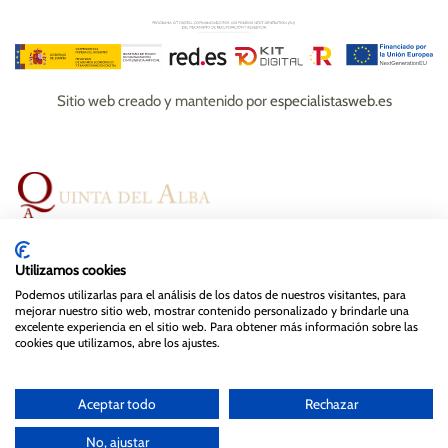
Sitio web creado y mantenido por
especialistasweb.es
Espacios
Bodas
Eventos
Gastronomía
Utilizamos cookies
Magazine
Contacto
Podemos utilizarlas para el análisis de los datos de nuestros visitantes, para
mejorar nuestro sitio web, mostrar contenido personalizado y brindarle una
excelente experiencia en el sitio web. Para obtener más información sobre las
cookies que utilizamos, abre los ajustes.
© Quinta del Alba , 2024. Todos los derechos reservados.
Diseño y mantenimiento web de
Especialistas Web
Aceptar todo
Rechazar
Aviso legal
Política de privacidad y cookies
No, ajustar