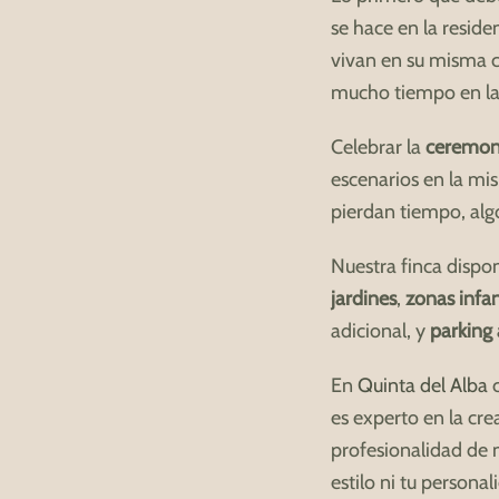
se hace en la resid
vivan en su misma c
mucho tiempo en la c
Celebrar la
ceremoni
escenarios en la mis
pierdan tiempo, algo
Nuestra finca disp
jardines
,
zonas infan
adicional, y
parking 
En
Quinta del Alba
c
es experto en la cre
profesionalidad de 
estilo ni tu persona