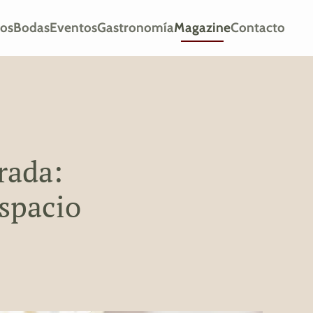
ios
Bodas
Eventos
Gastronomía
Magazine
Contacto
rada:
espacio