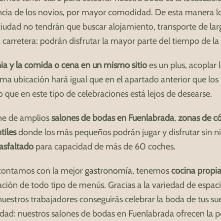
encia de los novios, por mayor comodidad. De esta manera l
iudad no tendrán que buscar alojamiento, transporte de larg
arretera: podrán disfrutar la mayor parte del tiempo de la 
a y la comida o cena en un mismo sitio
es un plus, acoplar l
ma ubicación hará igual que en el apartado anterior que los
 que en este tipo de celebraciones está lejos de desearse.
one de amplios
salones de bodas en Fuenlabrada
,
zonas de có
tiles
donde los más pequeños podrán jugar y disfrutar sin n
asfaltado
para capacidad de más de 60 coches.
ontamos con la mejor
gastronomía
, tenemos
cocina propi
ación de todo tipo de menús. Gracias a la variedad de espaci
nuestros trabajadores conseguirás celebrar la boda de tus s
lidad: nuestros salones de bodas en Fuenlabrada ofrecen la p