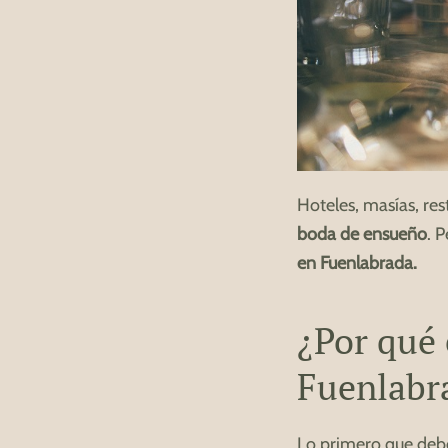
Hoteles, masías, re
boda de ensueño
. P
en Fuenlabrada.
¿Por qué 
Fuenlabr
Lo primero que debe