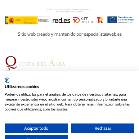
Sitio web creado y mantenido por
especialistasweb.es
Espacios
Bodas
Eventos
Gastronomía
Utilizamos cookies
Magazine
Contacto
Podemos utilizarlas para el análisis de los datos de nuestros visitantes, para
mejorar nuestro sitio web, mostrar contenido personalizado y brindarle una
excelente experiencia en el sitio web. Para obtener más información sobre las
cookies que utilizamos, abre los ajustes.
© Quinta del Alba , 2024. Todos los derechos reservados.
Diseño y mantenimiento web de
Especialistas Web
Aceptar todo
Rechazar
Aviso legal
Política de privacidad y cookies